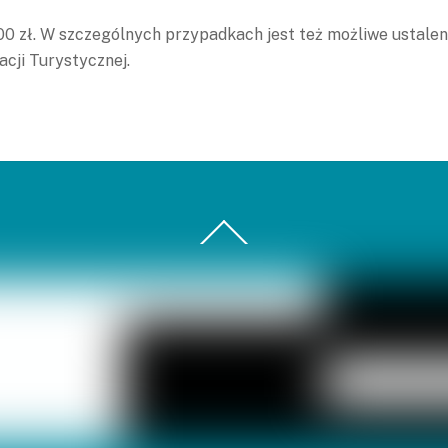
 zł. W szczególnych przypadkach jest też możliwe ustalenie
cji Turystycznej.