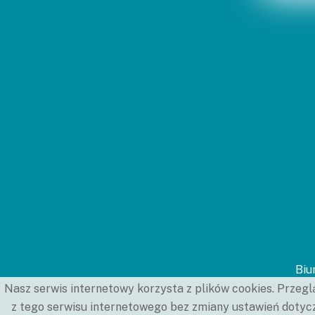
Biu
Nasz serwis internetowy korzysta z plików cookies. Przegl
z tego serwisu internetowego bez zmiany ustawień dotycz