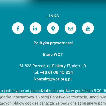
LINKS
Polityka prywatności
Biuro WOT
61-823 Poznań, ul. Piekary 17, piętro 9.
tel.
+48 61 66 45 234
kontakt@wot.org.pl
ro jest czynne od poniedziałku do piątku w godzinach 8:00 - 1
ądarka internetowa, z której Państwo korzystacie, umożliwi
ących plików cookies oznacza, że będą one zapisane w pami