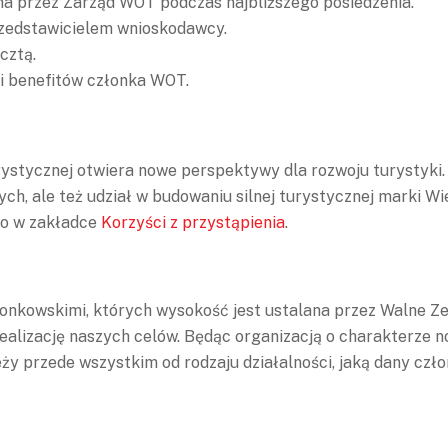
na przez Zarząd WOT podczas najbliższego posiedzenia.
rzedstawicielem wnioskodawcy.
cztą.
 i benefitów członka WOT.
rystycznej otwiera nowe perspektywy dla rozwoju turystyki. 
ych, ale też udział w budowaniu silnej turystycznej marki Wi
wo w zakładce
Korzyści z przystąpienia
.
onkowskimi, których wysokość jest ustalana przez Walne Ze
realizację naszych celów. Będąc organizacją o charakterze 
y przede wszystkim od rodzaju działalności, jaką dany czło